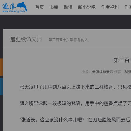
首页
书库
动漫
新小说吧
作者福利
作
最强续命天师
第三百五十六章 熟悉的人
第三百
小说：
最强续命天师
作者：
枫
张天凌甩了甩种到八点头上拔下来的三柱檀香，只见檀
随之嘴里念起一段极短的咒语，用手中的檀香点燃了刀
“张道长，这应该没什么事儿吧？”在刀疤脸随风而去后