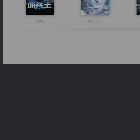
佣兵王
诸仙天下
都市之至尊君侯
豪门战神：我既王（又名战神归来不败神婿修罗战神）
军魂永铸
风前欲劝春光住