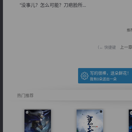
“没事儿？怎么可能？刀疤脸所...
推
逐浪小说
上一
（← 快捷键
写的很棒，送朵鲜花！
我有
0
朵送出一朵
热门推荐