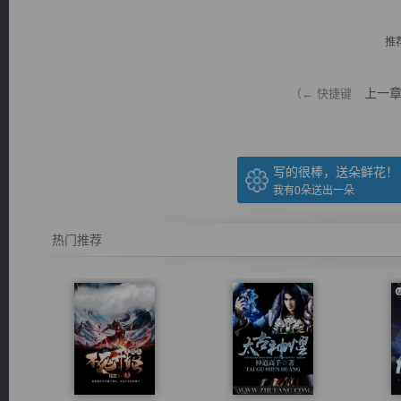
推
上一
（← 快捷键
逐浪小说
写的很棒，送朵鲜花！
我有
0
朵送出一朵
热门推荐