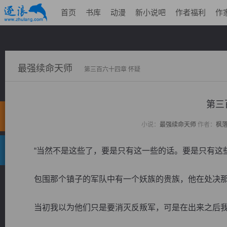
首页
书库
动漫
新小说吧
作者福利
作
最强续命天师
第三百六十四章 怀疑
第三
小说：
最强续命天师
作者：
枫
“当然不是这些了，要是只有这一些的话。要是只有这些
包围那个镇子的军队中有一个妖族的贵族，他在处决那
当初我以为他们只是要消灭反叛军，可是在出来之后我怎