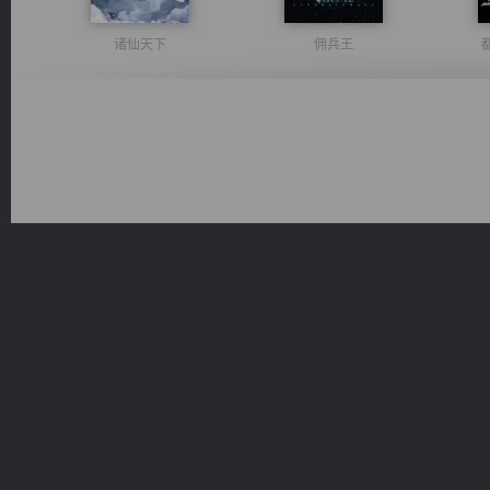
诸仙天下
佣兵王
激荡人生
桃运无双：我的极品老婆
光明神印
军魂永铸