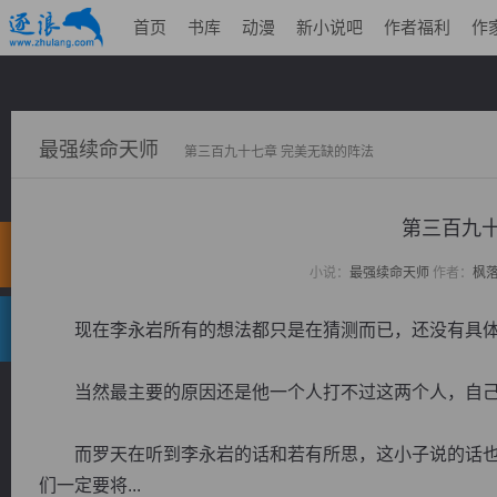
首页
书库
动漫
新小说吧
作者福利
作
最强续命天师
第三百九十七章 完美无缺的阵法
第三百九十
小说：
最强续命天师
作者：
枫
现在李永岩所有的想法都只是在猜测而已，还没有具体
当然最主要的原因还是他一个人打不过这两个人，自己
而罗天在听到李永岩的话和若有所思，这小子说的话也
们一定要将...