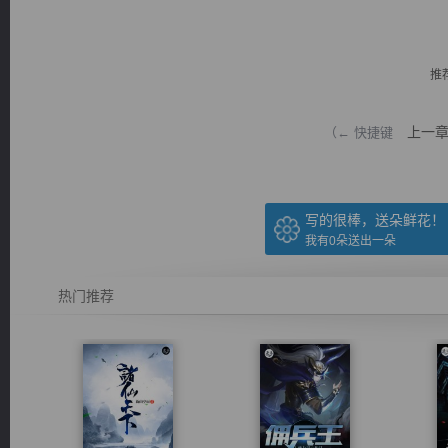
推
上一
（← 快捷键
逐浪小说
写的很棒，送朵鲜花！
我有
0
朵送出一朵
热门推荐