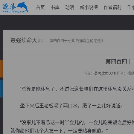
首页
书库
动漫
新小说吧
作者福利
作
最强续命天师
第四百四十七章 死而复生的老道士
第四百四十
小说：
最强续命天师
作者：
枫
“总算是能休息了，不过张道长咱们在这里休息没关系吗
坐下来后王老板喝了两口水，缓了一会儿好说道。
“没事儿不着急这一时半会儿的，一会儿吃完饭之后好好
篆你给他们几个人发一下，一定要贴身佩戴。”