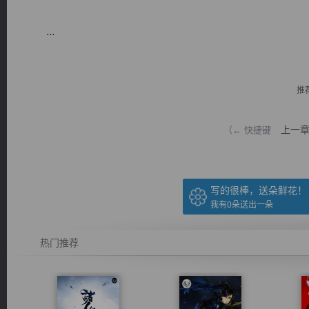
...
推
逐浪小说
上一
（← 快捷键
写的很棒，送朵鲜花！
我有
0
朵送出一朵
热门推荐