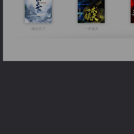
诸仙天下
一术镇天
都市之至尊君侯
激荡人生