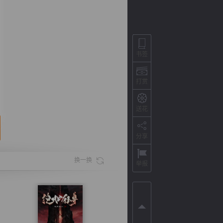
书签
打赏
送花
分享
背
字
宽
滚
换一换
举报