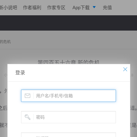
新小说吧
作者福利
作家专区
App下载
充值
逐浪小说
写作助手
新的危机
第四百五十六章 新的危机
登录
小说：
最强续命天师
作者：
枫落风堕
更新时间：2020-01-24 21:19 字数：2018
外面那些狼群没伤害到你们吧？”
后连忙走了上来，在看到锦天行那一身血衣之后，紧张的问道
不用担心了，有老大在这儿能有什么事情？那些畜生只不过是