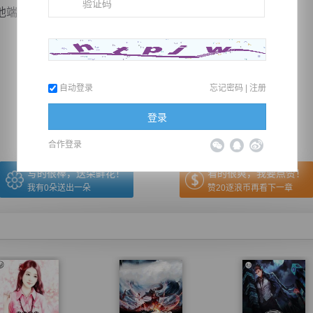
出来吧，我们都...
推荐在手机上阅读本书
自动登录
忘记密码
|
注册
上一章
回目录
下一章
（← 快捷键
快捷键→）
登录
合作登录
写的很棒，送朵鲜花！
看的很爽，我要点赞！
我有
0
朵送出一朵
赞20逐浪币再看下一章