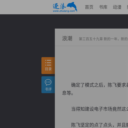
首页
书库
动漫
浪潮
第三百五十九章 新的一年，新
目录
确定了模式之后，陈飞要求县
书评
息等。
当得知建设电子市场竟然这么麻
陈飞坚定的点了点头，并且解释