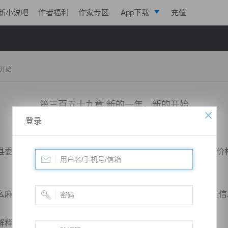
新小说吧
作者福利
作家专区
App下载
充值
逐浪小说
写作助手
的开始
第三百五十九章 新的一年，新的开始
登录
小说：
浪潮
作者：
胡说
更新时间：2019-10-20 09:17 字数：1662
委书记提供需要进行交易的实物照片，预售价格，最低承受价
烦，县委书记不禁意挠了挠头，无奈的说道，“小飞，这些信
道，“书记，这些资料都是为了显示我们的产品没...