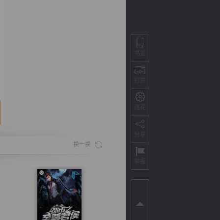
书签
打赏
送花
分享
背
字
宽
滚
换一换
举报