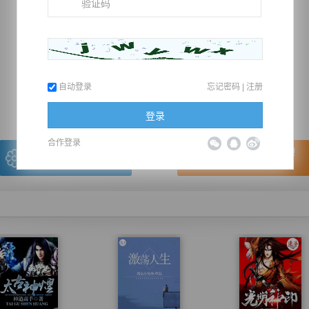
推荐在手机上阅读本书
自动登录
忘记密码
|
注册
上一章
回目录
下一章
（← 快捷键
快捷键→）
登录
合作登录
写的很棒，送朵鲜花！
看的很爽，我要点赞！
我有
0
朵送出一朵
赞20逐浪币再看下一章