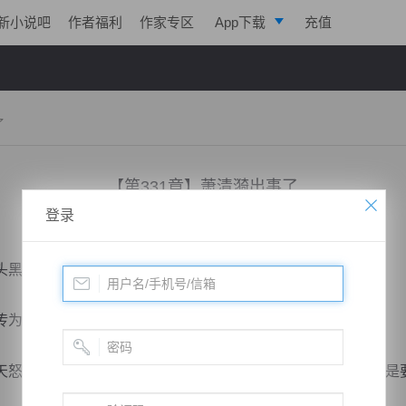
新小说吧
作者福利
作家专区
App下载
充值
逐浪小说
写作助手
了
【第331章】萧清漪出事了
登录
小说：
无敌狂婿
作者：
冷月流觞
更新时间：2019-10-26 23:47 字数：2492
黑线，这小混蛋，怎么就没遗传到叶大人的专情！
传为佳话！
怒人怨了，现在又招惹一个柳子画，还是绝情谷圣女，这真是