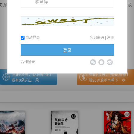
修为的提高，那些鬼忍的忍术，哪怕他们不动手，给叶天龙一点
推荐在手机上阅读本书
自动登录
忘记密码
|
注册
上一章
回目录
下一章
（← 快捷键
快捷键→）
登录
合作登录
写的很棒，送朵鲜花！
看的很爽，我要点赞！
我有
0
朵送出一朵
赞20逐浪币再看下一章