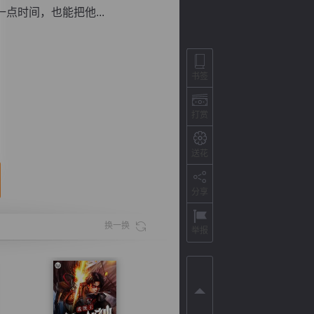
时间，也能把他...
书签
打赏
送花
分享
背
字
宽
滚
换一换
举报