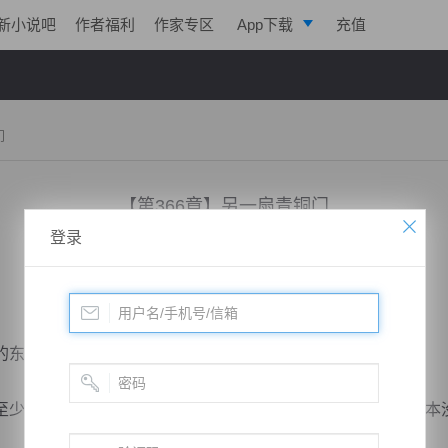
新小说吧
作者福利
作家专区
App下载
充值
逐浪小说
写作助手
门
【第366章】另一扇青铜门
登录
小说：
无敌狂婿
作者：
冷月流觞
更新时间：2019-12-02 23:40 字数：2050
东野太武，嘴角闪过一抹不屑。
少，他不出手，叶天龙是没法感知他的所在，此人就仿佛根本