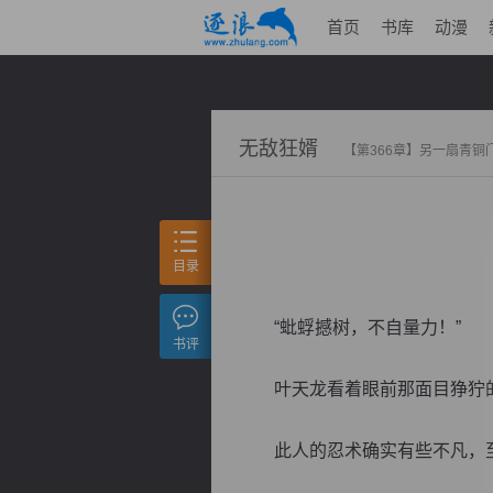
首页
书库
动漫
无敌狂婿
【第366章】另一扇青铜
目录
“蚍蜉撼树，不自量力！”
书评
叶天龙看着眼前那面目狰狞的
此人的忍术确实有些不凡，至