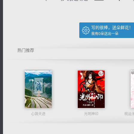
写的很棒，送朵鲜花！
我有
0
朵送出一朵
热门推荐
心铸天途
光明神印
桃运