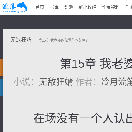
首页
书库
动漫
新小说吧
作者福利
作
无敌狂婿
第15章 我老婆的位置你也配坐？
第15章 我
小说：
无敌狂婿
作者：
冷月流
在场没有一个人认出