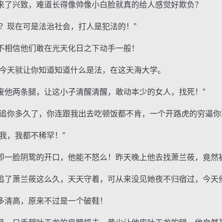
了兴致，难道长得像帅像小白脸就真的给人感觉好欺负？
现在可是法治社会，打人是犯法的！”
相信他们敢在光天化日之下动手一般！
今天就让你知道知道什么是法，在这天海大学。
他两条腿，让这小子清醒清醒，敢动本少的女人，找死！”
你多久了，你连跟我出去吃顿饭都不肯，一个开路虎的穷逼你
，我都不稀罕！”
一脸阴鸷的开口，他能不怒么！昨天晚上他去找萧兰莜，竟然
了萧兰莜这么久，天天守着，可从来没见她夜不归宿过，今天
清高，原来不过是一个破鞋！