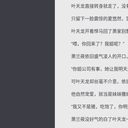
叶天龙直接转身就走了，没有
只留下一脸震惊的夏悠然，望
叶天龙开着悍马回了萧家别墅
“喂，你回来了？我姐呢？”
萧兰莜依旧盛气凌人的开口，
“你姐公司有事，她让我明天送
可叶天龙却丝毫不介意，依旧
他自然宠爱，就当是妹妹撒娇
“我又不是猪，吃饱了，你明
萧兰莜没好气的白了叶天龙一