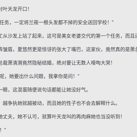
叶天龙开口！
务，一定将兰莜一根头发都不掉的安全送回学校！”
从沙发上站了起来，这可是美女老婆交代的第一个任务，而且
皱眉，夏悠然更是惊讶的张大了嘴巴，这家伙，竟然真的是萧
裁萧清漪竟然隐秘结婚，绝对要让无数人嚎啕大哭！
，她要出什么问题，我拿你是问！”
眼，这混蛋随便说句话都能让她没好气。
越争执她就越被动，而且她的性子也不会去解释什么。
丈夫，她不认可，就算叶天龙叫的再肉麻她也当没听到！
！”