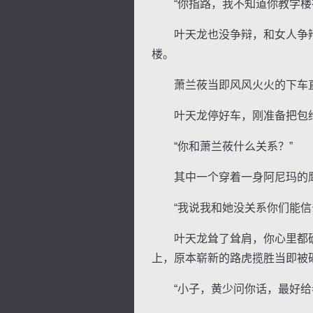
“你指路，我不知道你教学楼
叶天龙也没争辩，和女人争辩
楼。
萧兰莜当即风风火火的下车直
叶天龙停好车，刚准备把包给
“你和萧兰莜什么关系？”
其中一个穿着一身阿尼玛的鹰
“我说我和她没关系你们能信
叶天龙耸了耸肩，你心里都确
上，原本崭新的路虎揽胜当即被
“小子，黄少问你话，最好给老