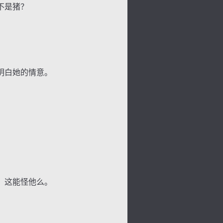
不是猪？
景
号
度
动
明白她的情意。
，这能怪他么。