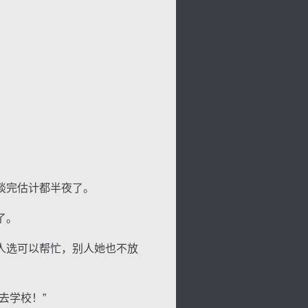
谈完估计都半夜了。
背
字
宽
滚
了。
人选可以帮忙，别人她也不放
去学校！”