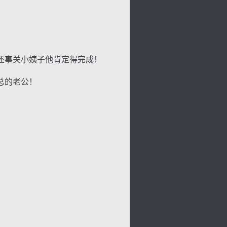
还事关小姨子他肯定得完成！
总的老公！