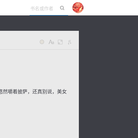
立即登录
悠然嚼着披萨，还真别说，美女