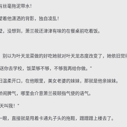
丝毫拖泥带水！
着他潇洒的背影，独自凌乱！
，没想到，萧兰莜还津津有味的在餐桌前吃着饭。
别以为叶天龙菜做的好吃她就对叶天龙态度改变了，她依旧觉
你去学校，饭菜够不够，不够我再给你做。”
温柔开口，在他眼里，美女老婆的妹妹，那就是他亲妹妹。
闹脾气，哪里会介意萧兰莜颐指气使的语气。
天叫我！”
眼，直接就是甩着卡通丸子头的拖鞋，蹭蹭蹭上楼去了。