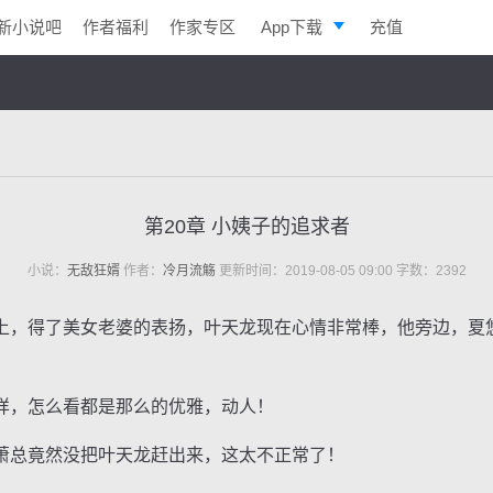
新小说吧
作者福利
作家专区
App下载
充值
逐浪小说
写作助手
第20章 小姨子的追求者
小说：
无敌狂婿
作者：
冷月流觞
更新时间：2019-08-05 09:00 字数：2392
，得了美女老婆的表扬，叶天龙现在心情非常棒，他旁边，夏
，怎么看都是那么的优雅，动人！
总竟然没把叶天龙赶出来，这太不正常了！