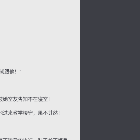
就跟他！”
被她室友告知不在寝室！
他过来教学楼守，果不其然！
色