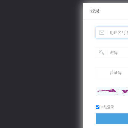
登录
自动登录