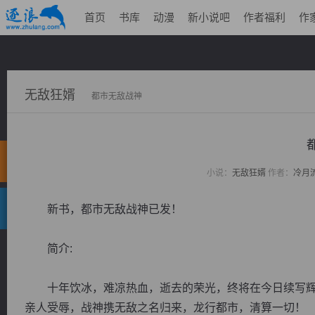
首页
书库
动漫
新小说吧
作者福利
作
无敌狂婿
都市无敌战神
小说：
无敌狂婿
作者：
冷月
新书，都市无敌战神已发！
简介:
十年饮冰，难凉热血，逝去的荣光，终将在今日续写辉
亲人受辱，战神携无敌之名归来，龙行都市，清算一切！