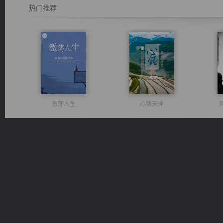
热门推荐
激荡人生
心铸天途
军魂永铸
太古神煌