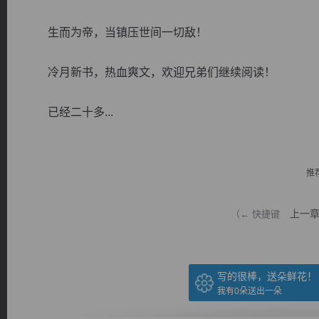
生而为帝，当镇压世间一切敌！
冷月新书，热血爽文，欢迎兄弟们继续阅读！
逐浪小说
已经二十多...
推
上一
（← 快捷键
写的很棒，送朵鲜花！
我有
0
朵送出一朵