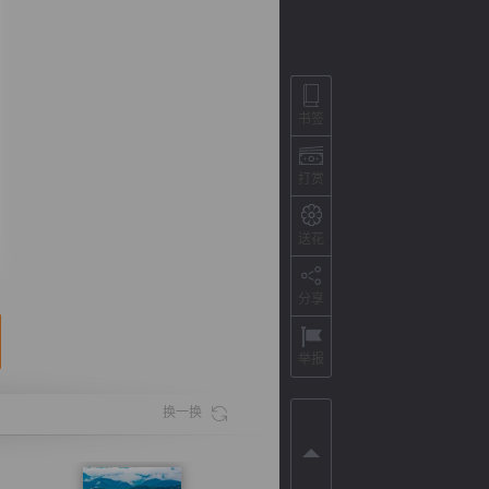
书签
打赏
送花
分享
背
字
宽
滚
举报
换一换