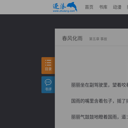
首页
书库
动漫
春风化雨
第五章 事故
目录
丽丽坐在副驾驶里，望着咬着包
书评
国雨的嘴里含着包子，摇了摇头
丽丽气鼓鼓地瞪着国雨，道：“