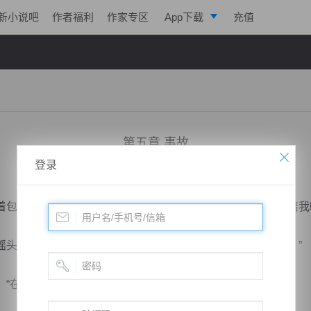
新小说吧
作者福利
作家专区
App下载
充值
逐浪小说
写作助手
第五章 事故
登录
小说：
春风化雨
作者：
素衣凝香
更新时间：2019-11-01 23:12 字数：2038
子的国雨，小心翼翼地问道：“你今天晚上有没有时间，陪我
，嘴里含糊不清地回答道：“不行啊，我今天晚上有事儿。”
在这边一个熟人都没有，你能有什么事？”