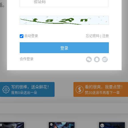
话。
自动登录
忘记密码
|
注册
推荐在手机上阅读本书
登录
合作登录
上一章
回目录
下一章
（← 快捷键
快捷键→）
写的很棒，送朵鲜花！
看的很爽，我要点赞！
我有
0
朵送出一朵
赞20逐浪币再看下一章