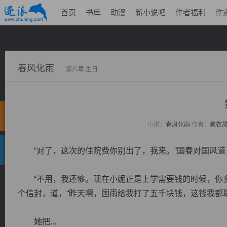
首页
书库
动漫
新小说吧
作者福利
作
春风化雨
第八章 生日
小说：
春风化雨
作者：
素衣
“对了，这次的住院费你别出了，我来。”国春对国风道，
“不用，我还够。现在小妮正是上学需要钱的时候，你多
个信封，道，“昨天啊，国雨给我打了五千块钱，这钱我都
她把...