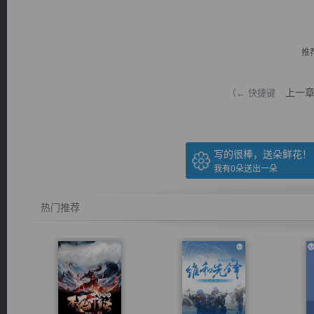
推
上一
（← 快捷键
逐浪小说
写的很棒，送朵鲜花！
我有
0
朵送出一朵
热门推荐