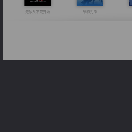
无敌从不死开始
维和先锋
太古神煌
光明神印
佣兵王
风前欲劝春光住