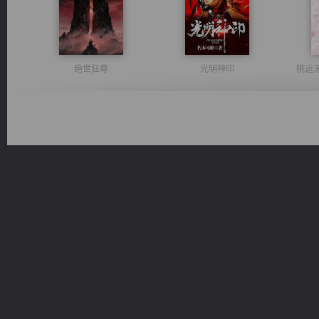
绝世狂尊
光明神印
桃运
无敌从不死开始
军魂永铸