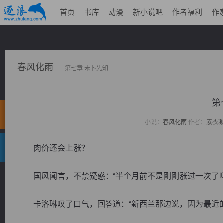
首页
书库
动漫
新小说吧
作者福利
作
春风化雨
第七章 未卜先知
第
小说：
春风化雨
作者：
素衣
肉价还会上涨？
国风闻言，不禁疑惑：“半个月前不是刚刚涨过一次了吗
卡洛琳叹了口气，回答道：“新西兰那边说，因为最近的