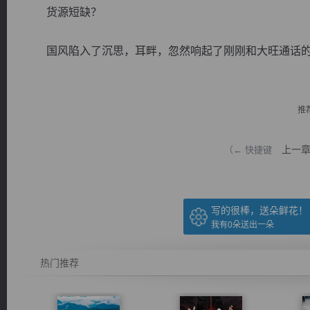
货源短缺？
国风陷入了沉思，耳畔，忽然响起了刚刚和大旺通话的时候
逐浪小说
推
上一
（← 快捷键
写的很棒，送朵鲜花！
我有
0
朵送出一朵
热门推荐