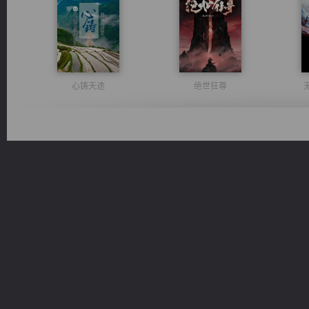
心铸天途
绝世狂尊
太古神煌
豪门战神：我既王（又名战神归来不败神婿修罗战神）