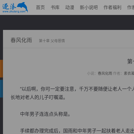
首页
书库
动漫
新小说吧
作者福利
作
春风化雨
第十章 父母恩情
第
小说：
春风化雨
作者：
素衣
“以后啊，你可一定要注意，千万不要随便让老人一个人
长地对老人的儿子叮嘱道。
中年男子连连点头称是。
手续都办理完成后，国雨和中年男子一起扶着老人走出