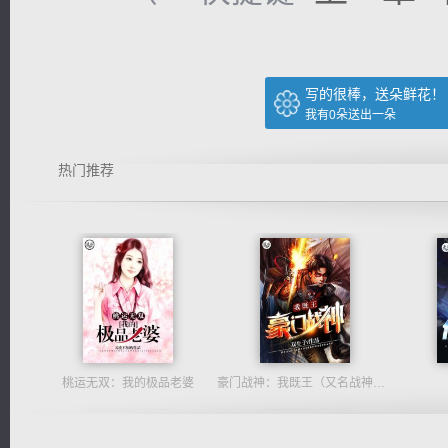
写的很棒，送朵鲜花！
我有
0
朵送出一朵
热门推荐
桃运无双：我的极品老婆
豪门战神：我既王（又名战神归来不败神婿修罗战神）