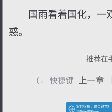
国雨看着国化，一双
惑。
推荐在
上一章
（← 快捷键
写的很棒，送朵鲜花！
我有
0
朵送出一朵