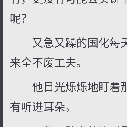
呢？
又急又躁的国化每天
来全不废工夫。
他目光烁烁地盯着那
有听进耳朵。