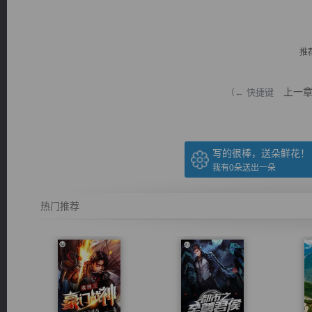
推
上一
（← 快捷键
逐浪小说
写的很棒，送朵鲜花！
我有
0
朵送出一朵
热门推荐