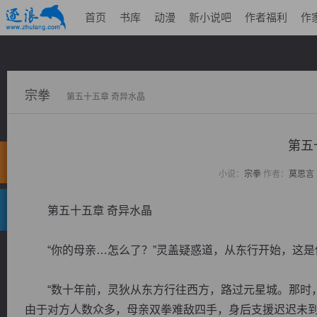
首页
书库
动漫
新小说吧
作者福利
作
宗拳
第五十五章 奇异水晶
第五
小说：
宗拳
作者：
莫思言
第五十五章 奇异水晶
“你的母亲…怎么了？”灵盖疑惑道，从东行开始，这是
“数十年前，灵狄从东方行往西方，路过元星城。那时，
由于对方人数众多，母亲双拳难敌四手，身后支援迟迟未到。