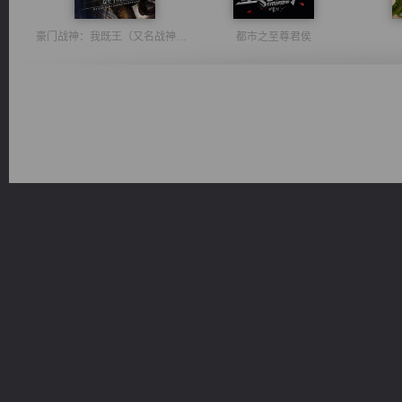
豪门战神：我既王（又名战神归来不败神婿修罗战神）
都市之至尊君侯
绝世狂尊
无敌从不死开始
桃运
太古神煌
佣兵王