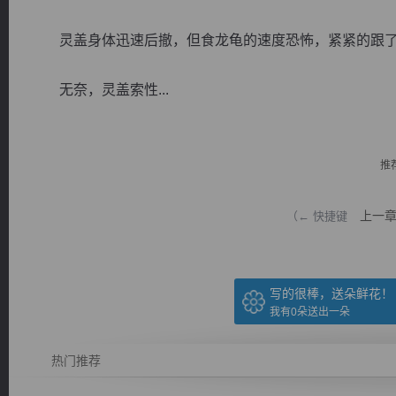
灵盖身体迅速后撤，但食龙龟的速度恐怖，紧紧的跟了
无奈，灵盖索性...
逐浪小说
推
上一
（← 快捷键
写的很棒，送朵鲜花！
我有
0
朵送出一朵
热门推荐