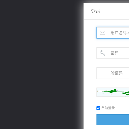
登录
自动登录