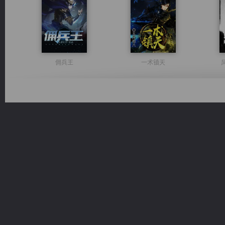
佣兵王
一术镇天
诸仙天下
激荡人生