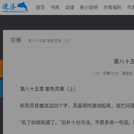
首页
书库
动漫
新小说吧
作者福利
作
宗拳
第八十五章 紫色灵果（上）
第八十五
小说：
宗拳
作者：
莫思言
第八十五章 紫色灵果（上）
听到灵音魔龙这四个字，灵盖顿时激动起来，连忙问道：
“去了你就知道了。”云朴十分冷淡，不愿多说一句话。