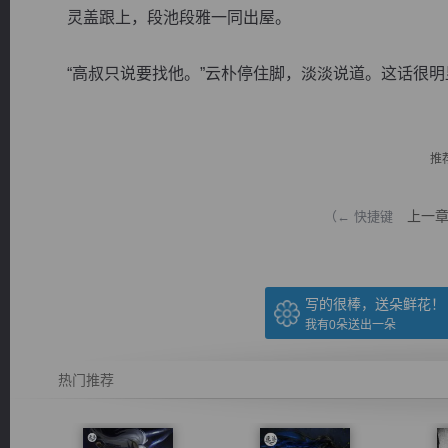
灵盖跟上，段池段雅一同出屋。
“高叔只说要找他。”云朴停住脚，淡淡说道。这话很明显，
逐浪小说
推
上一
（← 快捷键
写的很棒，送朵鲜花！
我有
0
朵送出一朵
热门推荐