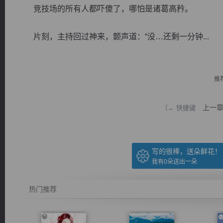
竞技场的所有人都吓傻了，哪怕是诸葛高矜。
片刻，主持回过神来，颤声道：“没…还剩一分钟...
逐浪小说
推
上一
（← 快捷键
写的很棒，送朵鲜花！
我有
0
朵送出一朵
热门推荐