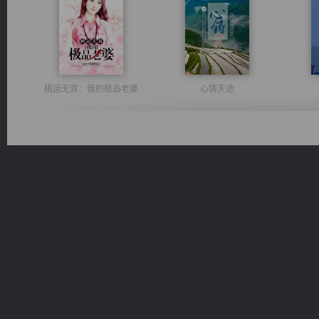
桃运无双：我的极品老婆
心铸天途
绝世狂尊
太古神煌