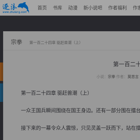
首页
书库
动漫
新小说吧
作者福利
作
宗拳
第一百二十四章 驱赶兽潮（上）
第一百二十
小说：
宗拳
作者：
莫思言
第一百二十四章 驱赶兽潮（上）
一众王国兵瞬间围绕在国王身边。还有一部分围在擂台
接下来的一幕令众人震惊，只见灵盖一跃而下，站在擂台