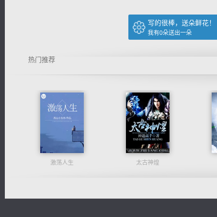
写的很棒，送朵鲜花！
我有
0
朵送出一朵
热门推荐
激荡人生
太古神煌