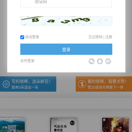
自动登录
忘记密码
|
注册
推荐在手机上阅读本书
登录
上一章
回目录
下一章
（← 快捷键
快捷键→）
合作登录
写的很棒，送朵鲜花！
看的很爽，我要点赞！
我有
0
朵送出一朵
赞20逐浪币再看下一章