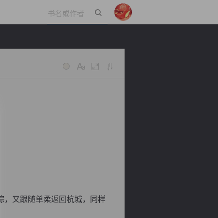
立即登录
踪，又跟随单柔返回杭城，同样