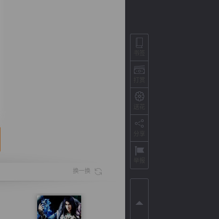
书签
打赏
送花
分享
背
字
宽
滚
举报
换一换