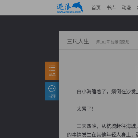
首页
书库
动漫
三尺人生
第181章 沈雄很激动
目录
白小海睡着了，躺倒在沙发上
书评
太累了！
三天四晚，从杭城赶往海城，
的事情发生在其他年轻人身上，