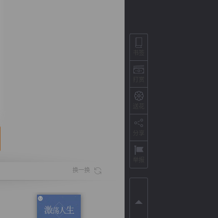
书签
打赏
送花
分享
背
字
宽
滚
举报
换一换