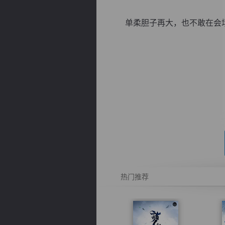
单柔胆子再大，也不敢在会场附
逐浪小说
热门推荐