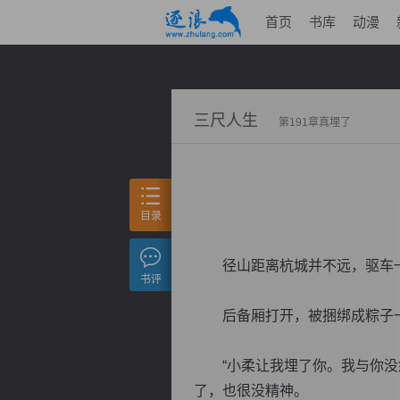
首页
书库
动漫
三尺人生
第191章真埋了
目录
径山距离杭城并不远，驱车一
书评
后备厢打开，被捆绑成粽子一
“小柔让我埋了你。我与你没怨
了，也很没精神。