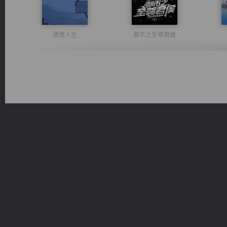
激荡人生
都市之至尊君侯
诸仙天下
绝世狂尊
一术镇天
光明神印
桃运