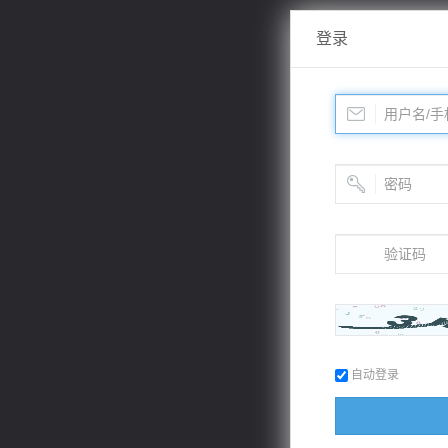
登录
自动登录