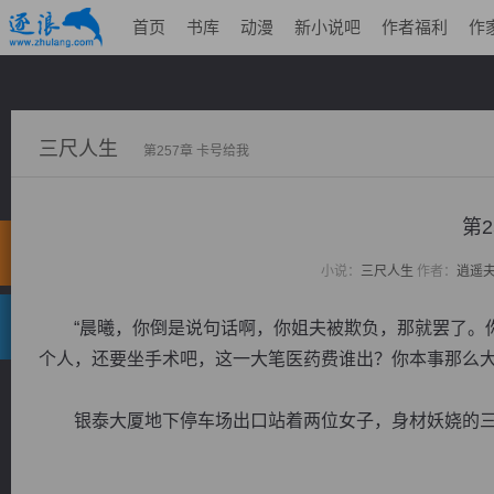
首页
书库
动漫
新小说吧
作者福利
作
三尺人生
第257章 卡号给我
第2
小说：
三尺人生
作者：
逍遥
“晨曦，你倒是说句话啊，你姐夫被欺负，那就罢了。你
个人，还要坐手术吧，这一大笔医药费谁出？你本事那么大
银泰大厦地下停车场出口站着两位女子，身材妖娆的三十