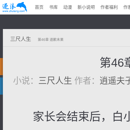
首页
书库
动漫
新小说吧
作者福利
作
三尺人生
第46章 道歉未果
第46
小说：
三尺人生
作者：
逍遥夫
家长会结束后，白小