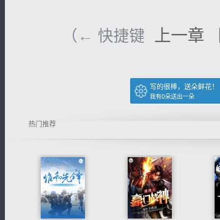
上一章
（← 快捷键
写的很棒，送朵鲜花！
我有
0
朵送出一朵
热门推荐