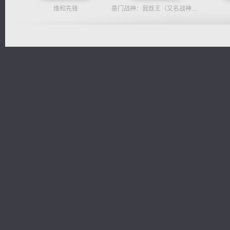
维和先锋
豪门战神：我既王（又名战神归来不败神婿修罗战神）
军魂永铸
心铸天途
都市之至尊君侯
诸仙天下