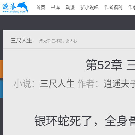
首页
书库
动漫
新小说吧
作者福利
作
三尺人生
第52章 三杯酒，女人心
第52章
小说：
三尺人生
作者：
逍遥夫
银环蛇死了，全身骨