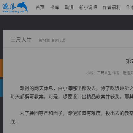
首页
书库
动漫
新小说吧
作者福利
作
三尺人生
第74章 临时代课
第
小说：
三尺人生
作者：
逍遥
难得的两天休息，白小海哪里都没去，除了吃饭睡觉之
每天都撰写教案，可是，想要设计出精品教案并获奖，那
为了挽回尊严和面子，即便知道有难度，投出去的教案
底...