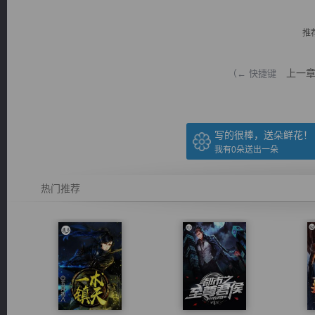
推
上一
（← 快捷键
逐浪小说
写的很棒，送朵鲜花！
我有
0
朵送出一朵
热门推荐