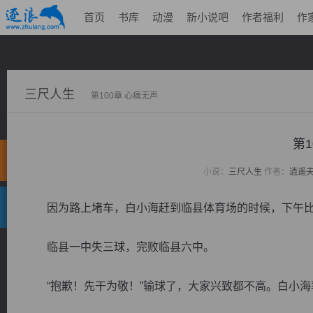
首页
书库
动漫
新小说吧
作者福利
作
三尺人生
第100章 心痛无声
第1
小说：
三尺人生
作者：
逍遥
因为路上堵车，白小海赶到临县体育场的时候，下午比
临县一中失三球，完败临县六中。
“抱歉！先干为敬！”输球了，大家兴致都不高。白小海