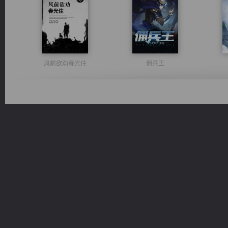
风前欲劝春光住
佣兵王
都市之至尊君侯
心铸天途