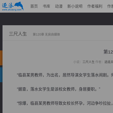
首页
书库
动漫
新小说吧
作者福利
作
三尺人生
第120章 无良自媒体
第1
小说：
三尺人生
作者：
逍遥
“临县某男教师，为出名，居然导演女学生落水闹剧。师
“据查，落水女学生是该校女教师，身居要职。”
“惊爆，临县某男教师导致女校长怀孕，河边争吵拉扯，