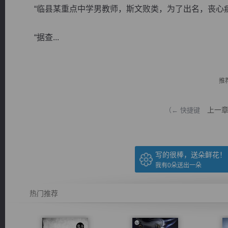
“临县某重点中学男教师，斯文败类，为了出名，丧心病
“据查...
逐浪小说
推
上一
（← 快捷键
写的很棒，送朵鲜花！
我有
0
朵送出一朵
热门推荐