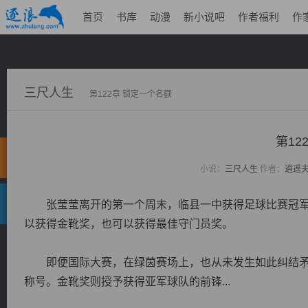
首页
书库
动漫
新小说吧
作者福利
作
三尺人生
第122章 锁定一个名额
第12
小说：
三尺人生
作者：
逍遥
张莹莹离开的第一个周末，临县一中获得足球比赛冠军
以获得金靴奖，也可以获得最佳守门员奖。
即便国际大赛，在绿茵赛场上，也从未发生如此纠结矛
称号。金靴奖则授予获得亚军球队的前锋...