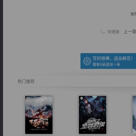
推
上一
（← 快捷键
逐浪小说
写的很棒，送朵鲜花！
我有
0
朵送出一朵
热门推荐