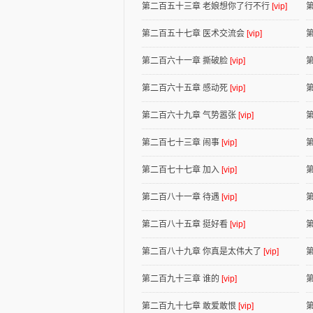
第二百五十三章 老娘想你了行不行
[vip]
第二百五十七章 医术交流会
[vip]
第二百六十一章 撕破脸
[vip]
第二百六十五章 感动死
[vip]
第二百六十九章 气势嚣张
[vip]
第二百七十三章 闹事
[vip]
第二百七十七章 加入
[vip]
第二百八十一章 待遇
[vip]
第二百八十五章 挺好看
[vip]
第二百八十九章 你真是太伟大了
[vip]
第二百九十三章 谁的
[vip]
第二百九十七章 敢爱敢恨
[vip]