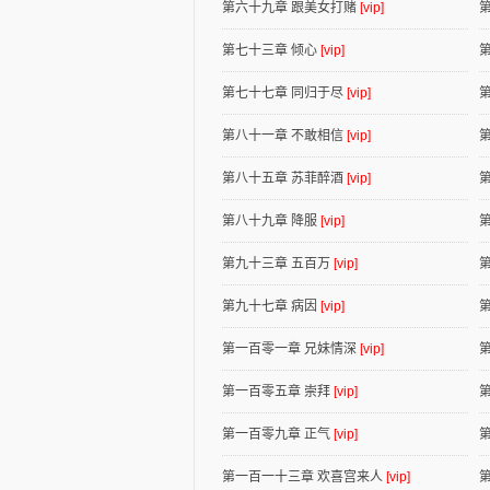
第六十九章 跟美女打赌
[vip]
第七十三章 倾心
[vip]
第七十七章 同归于尽
[vip]
第八十一章 不敢相信
[vip]
第八十五章 苏菲醉酒
[vip]
第八十九章 降服
[vip]
第九十三章 五百万
[vip]
第九十七章 病因
[vip]
第一百零一章 兄妹情深
[vip]
第一百零五章 崇拜
[vip]
第一百零九章 正气
[vip]
第一百一十三章 欢喜宫来人
[vip]