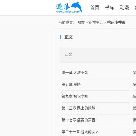
首页
书库
动漫
当前位置：
都市
>
都市生活
>
桃运小神医
正文
正文
第一章 大难不死
第五章 威胁
第九章 初识李妍
第十三章 路上的尴尬
第十七章 痛苦的声音
第二十一章 胆大的女人