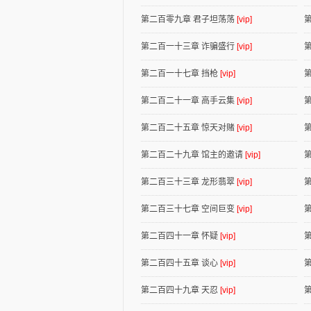
第二百零九章 君子坦荡荡
[vip]
第二百一十三章 诈骗盛行
[vip]
第二百一十七章 挡枪
[vip]
第二百二十一章 高手云集
[vip]
第二百二十五章 惊天对赌
[vip]
第二百二十九章 馆主的邀请
[vip]
第二百三十三章 龙形翡翠
[vip]
第二百三十七章 空间巨变
[vip]
第二百四十一章 怀疑
[vip]
第二百四十五章 谈心
[vip]
第二百四十九章 天忍
[vip]