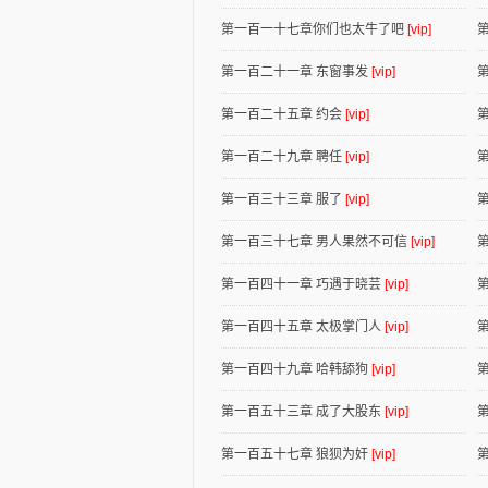
第一百一十七章你们也太牛了吧
[vip]
第一百二十一章 东窗事发
[vip]
第一百二十五章 约会
[vip]
第一百二十九章 聘任
[vip]
第一百三十三章 服了
[vip]
第一百三十七章 男人果然不可信
[vip]
第一百四十一章 巧遇于晓芸
[vip]
第一百四十五章 太极掌门人
[vip]
第一百四十九章 哈韩舔狗
[vip]
第一百五十三章 成了大股东
[vip]
第一百五十七章 狼狈为奸
[vip]