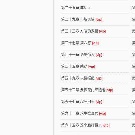
第二十五章 成功了
第二十九章 不解风情
[vip]
第三十三章 方晓的家世
[vip]
第三十七章 第六感
[vip]
逐浪小说
第四十一章 语出惊人
[vip]
第四十五章 感动
[vip]
第四十九章 以德报怨
[vip]
第五十三章 要做豪门缔造者
[vip]
第五十七章 起死回生
[vip]
第六十一章 求生欲真强
[vip]
第六十五章 这个脸打得爽
[vip]