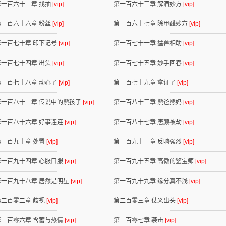
第一百六十二章 找抽
[vip]
第一百六十三章 解酒妙方
[vip]
第一百六十六章 粉丝
[vip]
第一百六十七章 除甲醛妙方
[vip]
第一百七十章 印下记号
[vip]
第一百七十一章 猛兽相助
[vip]
第一百七十四章 出头
[vip]
第一百七十五章 妙手回春
[vip]
第一百七十八章 动心了
[vip]
第一百七十九章 拿证了
[vip]
第一百八十二章 传说中的熊孩子
[vip]
第一百八十三章 熊爸熊妈
[vip]
第一百八十六章 好事连连
[vip]
第一百八十七章 唐颜被劫
[vip]
第一百九十章 处置
[vip]
第一百九十一章 反响强烈
[vip]
第一百九十四章 心服口服
[vip]
第一百九十五章 高傲的鉴宝师
[vip]
第一百九十八章 居然是明星
[vip]
第一百九十九章 缘分真不浅
[vip]
第二百零二章 歧视
[vip]
第二百零三章 仗义出头
[vip]
第二百零六章 含蓄与热情
[vip]
第二百零七章 袭击
[vip]