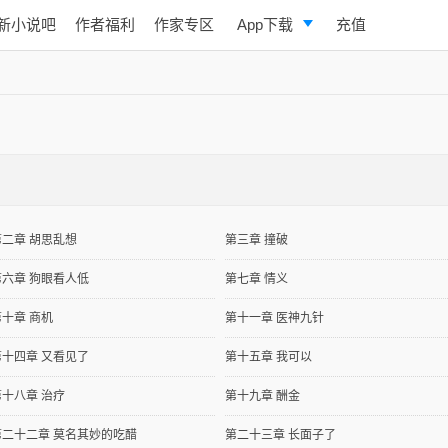
新小说吧
作者福利
作家专区
App下载
充值
逐浪小说
写作助手
第二章 胡思乱想
第三章 撞破
第六章 狗眼看人低
第七章 情义
第十章 商机
第十一章 医神九针
第十四章 又看见了
第十五章 我可以
第十八章 治疗
第十九章 酬金
第二十二章 莫名其妙的吃醋
第二十三章 长面子了