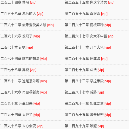
第二百五十四章 共鸣
[vip]
第二百五十五章 你这个渣男
[vip]
第二百五十八章 幕后的人
[vip]
第二百五十九章 真狠毒
[vip]
第二百六十二章 最难消受美人恩
[vip]
第二百六十三章 情根深种
[vip]
第二百六十六章 发现了
[vip]
第二百六十七章 女大不中留
[vip]
第二百七十章 证据
[vip]
第二百七十一章 几个大佬
[vip]
第二百七十四章 陈老的想法
[vip]
第二百七十五章 速成法
[vip]
第二百七十八章 异能
[vip]
第二百七十九章 斗法
[vip]
第二百八十二章 这是意外啊
[vip]
第二百八十三章 掌控手段
[vip]
第二百八十六章 再见杨新贞
[vip]
第二百八十七章 威胁
[vip]
第二百九十章 苏菲到来
[vip]
第二百九十一章 如此爱意
[vip]
第二百九十四章 太坏了
[vip]
第二百九十五章 敞开秘密
[vip]
第二百九十八章 人心会变
[vip]
第二百九十九章 难题
[vip]