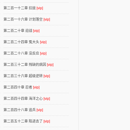
第二百一十二章 拉拢
[vip]
第二百一十六章 计划落空
[vip]
第二百二十章 迎战
[vip]
第二百二十四章 冤大头
[vip]
第二百二十八章 没反应
[vip]
第二百三十二章 残缺的病因
[vip]
第二百三十六章 超级逆转
[vip]
第二百四十章 忍者
[vip]
第二百四十四章 海洋之心
[vip]
第二百四十八章 追兵
[vip]
第二百五十二章 陷进去了
[vip]