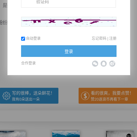
是南明豪门魏家的掌舵人，魏建业夫妻。
的时候，魏家召开了一场...
自动登录
忘记密码
|
注册
推荐在手机上阅读本书
登录
合作登录
上一章
回目录
下一章
（← 快捷键
快捷键→）
写的很棒，送朵鲜花！
看的很爽，我要点赞！
我有
0
朵送出一朵
赞20逐浪币再看下一章