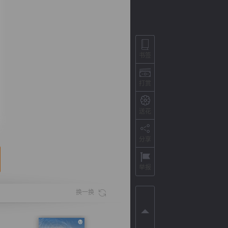
书签
打赏
送花
分享
背
字
宽
滚
举报
换一换