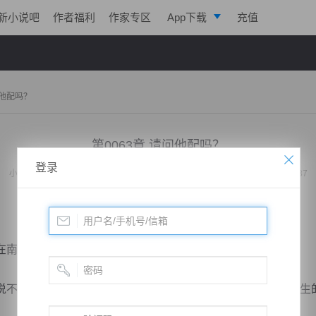
新小说吧
作者福利
作家专区
App下载
充值
逐浪小说
写作助手
问他配吗？
第0063章 请问他配吗？
登录
小说：
都市之修仙战神
作者：
李六四
更新时间：2019-10-11 23:09 字数：2037
南明市的各大报刊头条上。
不应该会出现在这么显眼的位置，可是当人们发现车祸里丧生