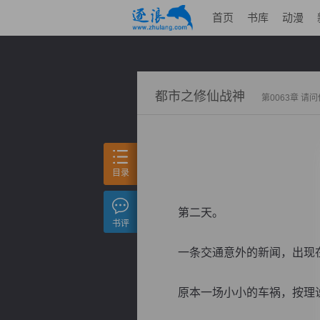
首页
书库
动漫
都市之修仙战神
第0063章 请
目录
第二天。
书评
一条交通意外的新闻，出现在
原本一场小小的车祸，按理说