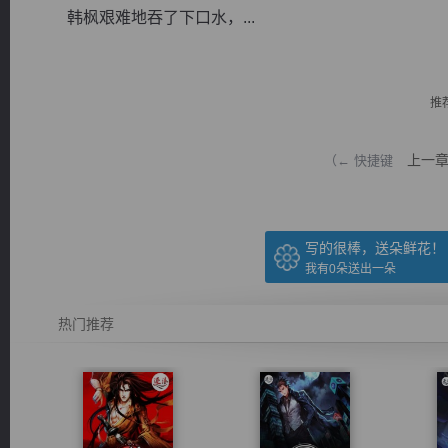
韩枫艰难地吞了下口水，...
推
逐浪小说
上一
（← 快捷键
写的很棒，送朵鲜花！
我有
0
朵送出一朵
热门推荐