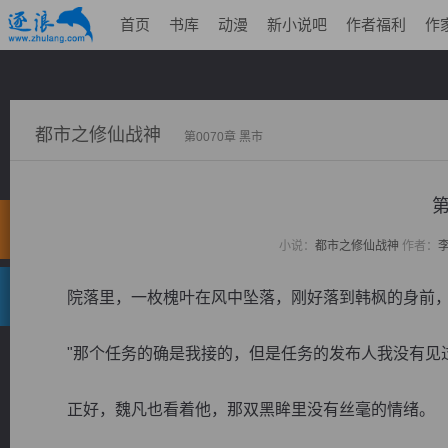
首页
书库
动漫
新小说吧
作者福利
作
都市之修仙战神
第0070章 黑市
第
小说：
都市之修仙战神
作者：
院落里，一枚槐叶在风中坠落，刚好落到韩枫的身前，
"那个任务的确是我接的，但是任务的发布人我没有见过
正好，魏凡也看着他，那双黑眸里没有丝毫的情绪。