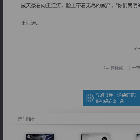
戚天豪看向王江涛，脸上带着无尽的威严，”你们南明的
王江涛...
逐浪小说
推
上一
（← 快捷键
写的很棒，送朵鲜花！
我有
0
朵送出一朵
热门推荐