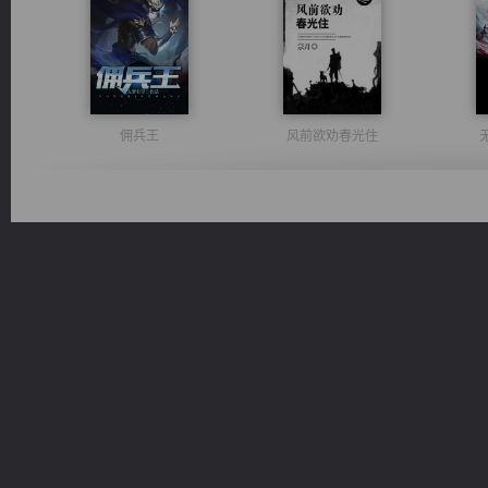
佣兵王
风前欲劝春光住
都市之至尊君侯
维和先锋