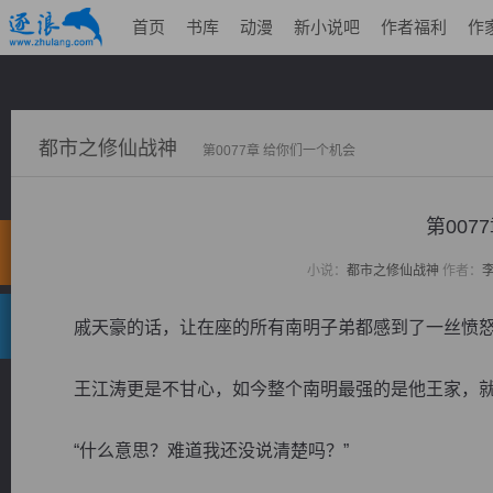
首页
书库
动漫
新小说吧
作者福利
作
都市之修仙战神
第0077章 给你们一个机会
第007
小说：
都市之修仙战神
作者：
戚天豪的话，让在座的所有南明子弟都感到了一丝愤
王江涛更是不甘心，如今整个南明最强的是他王家，就
“什么意思？难道我还没说清楚吗？”