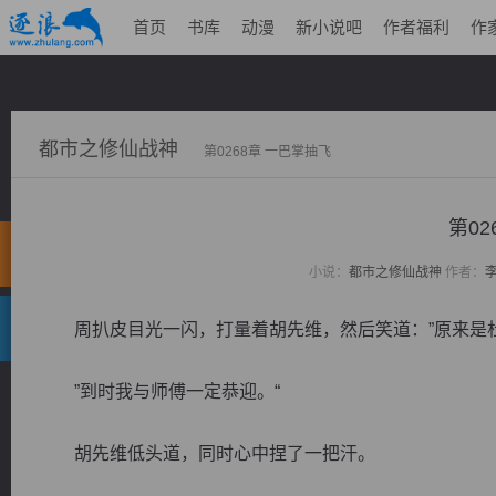
首页
书库
动漫
新小说吧
作者福利
作
都市之修仙战神
第0268章 一巴掌抽飞
第02
小说：
都市之修仙战神
作者：
周扒皮目光一闪，打量着胡先维，然后笑道：”原来是杜
”到时我与师傅一定恭迎。“
胡先维低头道，同时心中捏了一把汗。