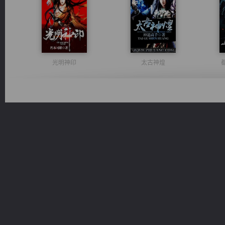
光明神印
太古神煌
无敌从不死开始
风前欲劝春光住