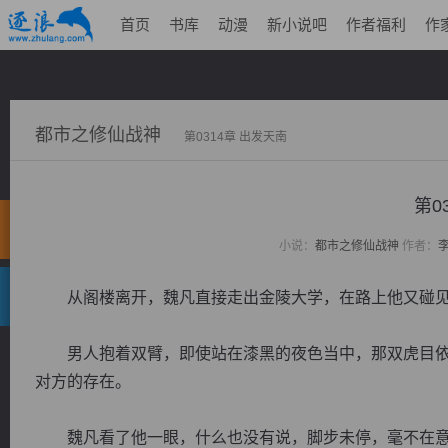
首页
书库
动漫
新小说吧
作者福利
作
都市之修仙战神
第0314章 出发天南
第0
小说：
都市之修仙战神
作者：
从阁楼离开，魏凡直接走出金陵大学，在路上他又碰见
男人抱着双臂，即使站在漆黑的夜色当中，那双虎目依
对方的存在。
魏凡看了他一眼，什么也没有说，脚步未停，毫不在意