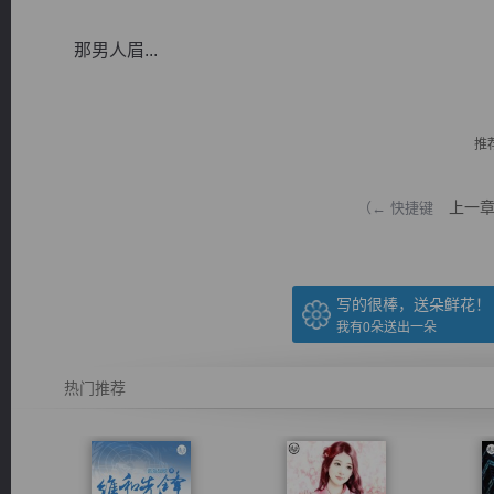
那男人眉...
推
逐浪小说
上一
（← 快捷键
写的很棒，送朵鲜花！
我有
0
朵送出一朵
热门推荐