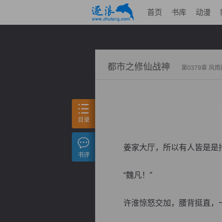
首页
书库
动漫
都市之修仙战神
第0379章 风
目录
姜家大厅，所以有人皆是是抬
书评
“魏凡！”
许淮惊怒交加，腰背挺直，一身