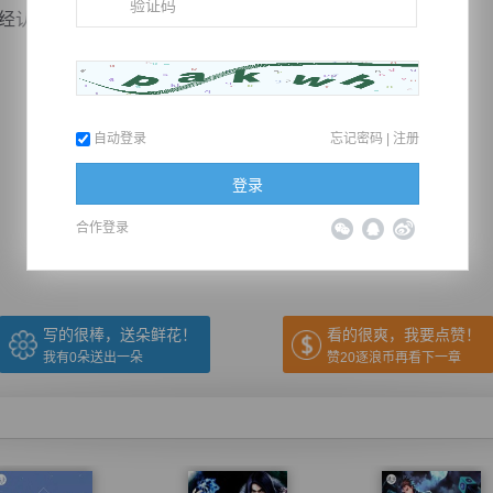
认错，凌帅已经答应了既往不咎，你还敢动手！”
自动登录
忘记密码
|
注册
推荐在手机上阅读本书
登录
合作登录
上一章
回目录
下一章
（← 快捷键
快捷键→）
写的很棒，送朵鲜花！
看的很爽，我要点赞！
我有
0
朵送出一朵
赞20逐浪币再看下一章