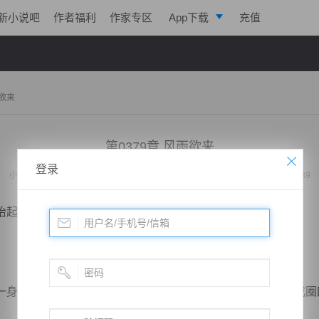
新小说吧
作者福利
作家专区
App下载
充值
逐浪小说
写作助手
雨欲来
第0379章 风雨欲来
登录
小说：
都市之修仙战神
作者：
李六四
更新时间：2019-12-30 23:38 字数：2039
起头，许北辰犹如被一只无形大手，给禁锢在了空中。
衣袍无风自鼓， 手中的拐杖在地上重重一杵，有着罡气成圈