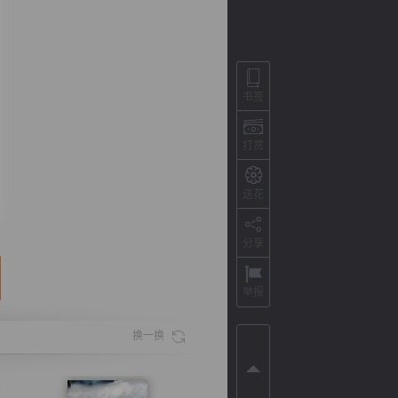
书签
打赏
送花
分享
背
字
宽
滚
举报
换一换