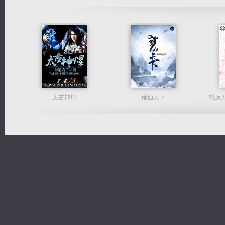
太古神煌
诸仙天下
桃运
心铸天途
都市之至尊君侯