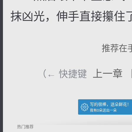
抹凶光，伸手直接攥住
推荐在
上一章
（← 快捷键
写的很棒，送朵鲜花！
我有
0
朵送出一朵
热门推荐