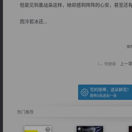
但是见到墨战枭这样，她却感到阵阵的心安，甚至还有
而冷若冰还...
逐浪小说
推
上一
（← 快捷键
写的很棒，送朵鲜花！
我有
0
朵送出一朵
热门推荐