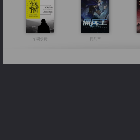
军魂永铸
佣兵王
维和先锋
桃运无双：我的极品老婆