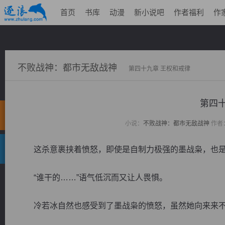
首页
书库
动漫
新小说吧
作者福利
作
不败战神：都市无敌战神
第四十九章 王权和戒律
第四十
小说：
不败战神：都市无敌战神
作者
这杀意裹挟着愤怒，即使是自制力极强的墨战枭，也是
“谁干的……”语气低沉而又让人畏惧。
冷若冰自然也感受到了墨战枭的愤怒，虽然她向来来不