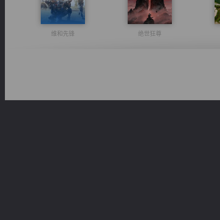
维和先锋
绝世狂尊
激荡人生
军魂永铸
一术镇天
无敌从不死开始