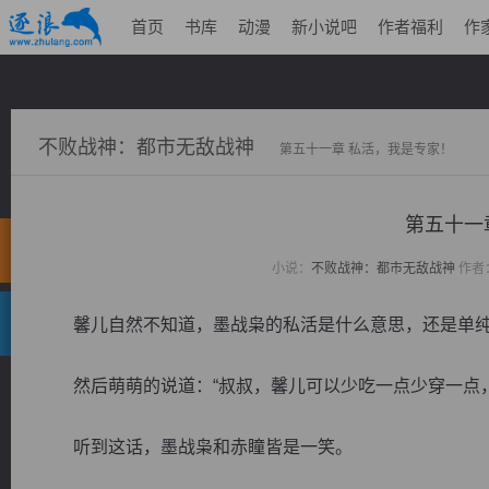
首页
书库
动漫
新小说吧
作者福利
作
不败战神：都市无敌战神
第五十一章 私活，我是专家！
第五十一
小说：
不败战神：都市无敌战神
作者
馨儿自然不知道，墨战枭的私活是什么意思，还是单纯
然后萌萌的说道：“叔叔，馨儿可以少吃一点少穿一点，
听到这话，墨战枭和赤瞳皆是一笑。