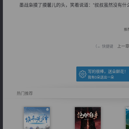
墨战枭摸了摸馨儿的头，笑着说道：“叔叔虽然没有什么本
推
逐浪小说
上一
（← 快捷键
写的很棒，送朵鲜花！
我有
0
朵送出一朵
热门推荐