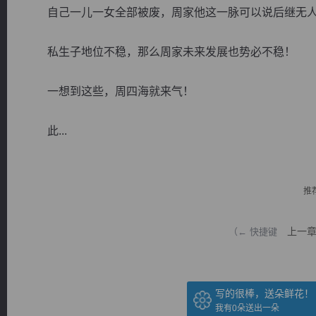
自己一儿一女全部被废，周家他这一脉可以说后继无人
私生子地位不稳，那么周家未来发展也势必不稳！
一想到这些，周四海就来气！
逐浪小说
此...
推
上一
（← 快捷键
写的很棒，送朵鲜花！
我有
0
朵送出一朵