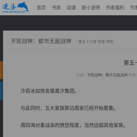
首页
书库
动漫
新小说吧
作者福利
作
不败战神：都市无敌战神
第五十六章 帝戒 神权
第五
小说：
不败战神：都市无敌战神
作者
冷若冰加快发展墨汐集团。
与此同时，五大家族那边周家已经开始聚集。
周四海对墨战枭的愤怒程度，当然远超其他家族。