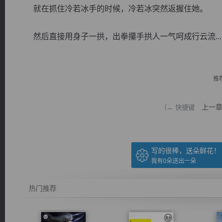
就在抓住冷若冰手的时候，冷若冰突然返握住她。
然后直接用身子一拱，出拳攥手拱人一气呵成行云流...
逐浪小说
推
上一
（← 快捷键
写的很棒，送朵鲜花！
我有
0
朵送出一朵
热门推荐