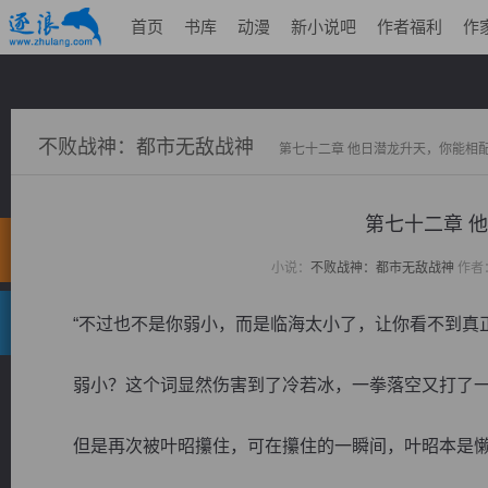
首页
书库
动漫
新小说吧
作者福利
作
不败战神：都市无敌战神
第七十二章 他日潜龙升天，你能相
第七十二章 
小说：
不败战神：都市无敌战神
作者
“不过也不是你弱小，而是临海太小了，让你看不到真正
弱小？这个词显然伤害到了冷若冰，一拳落空又打了
但是再次被叶昭攥住，可在攥住的一瞬间，叶昭本是懒