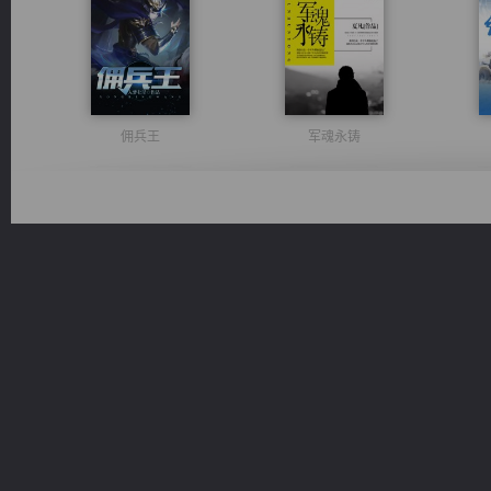
佣兵王
军魂永铸
激荡人生
都市之至尊君侯