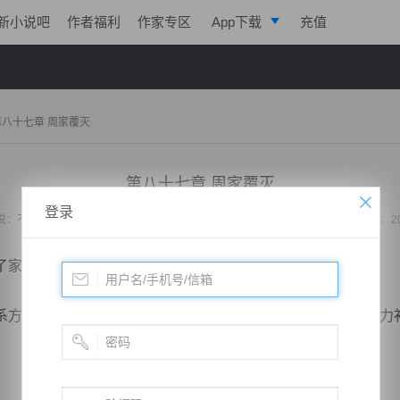
新小说吧
作者福利
作家专区
App下载
充值
逐浪小说
写作助手
第八十七章 周家覆灭
第八十七章 周家覆灭
登录
说：
不败战神：都市无敌战神
作者：
位面史官
更新时间：2019-10-29 21:35 字数：2
家里，虽然失去了一直手臂，但是命还是保下来了。
方式，也是跟到了周家，毕竟现在吴家暗卫受损，他继续武力
！