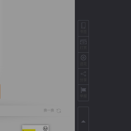
书签
打赏
送花
分享
背
字
宽
滚
举报
换一换