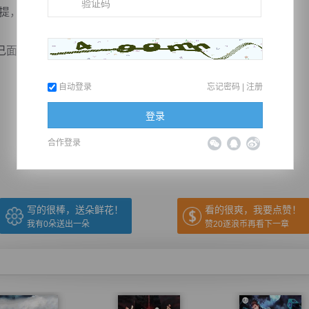
，吴家真的想拥有这样的底牌。”
前...
自动登录
忘记密码
|
注册
推荐在手机上阅读本书
登录
合作登录
上一章
回目录
下一章
（← 快捷键
快捷键→）
写的很棒，送朵鲜花！
看的很爽，我要点赞！
我有
0
朵送出一朵
赞20逐浪币再看下一章