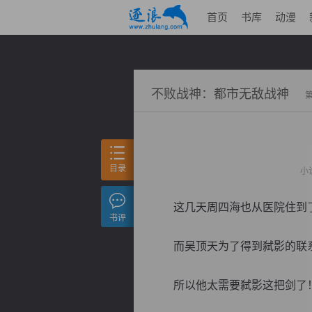
首页
书库
动漫
不败战神：都市无敌战神
目录
小
这几天周四海也从医院住到了
书评
而吴顶天为了得到弑影的联系
所以他太需要弑影这把剑了