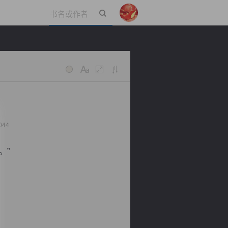
立即登录
044
。”