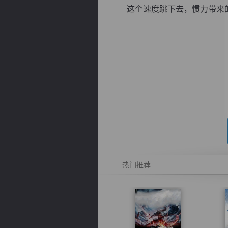
这个速度跳下去，惯力带来的伤
逐浪小说
热门推荐