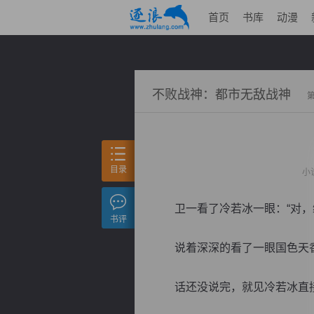
首页
书库
动漫
不败战神：都市无敌战神
目录
小
卫一看了冷若冰一眼：“对，绑
书评
说着深深的看了一眼国色天香的
话还没说完，就见冷若冰直接