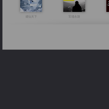
诸仙天下
军魂永铸
心铸天途
都市之至尊君侯
一术镇天
维和先锋